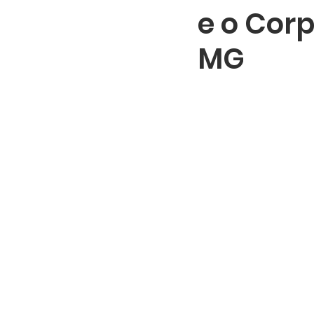
e o Corp
MG