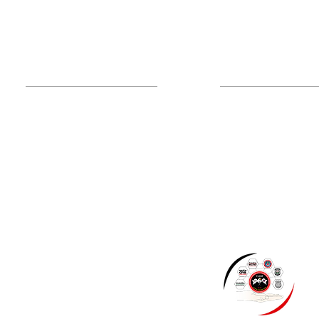
Administração
Institucional
Nossa Entidade
Associe-se!
Mensagem do Presi
Atualização Cadastral
Diretoria
Inclusão/Exclusão de
Organograma
dependentes
Política de Privacida
Emissão de Carteirinha
Alegria e orgulho que
Hotel de Trânsito
compartilhamos, valioso
feedback do nosso
associado Milton