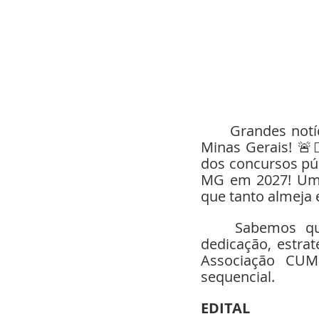
	Grandes notícias para quem sonha em integrar as forças de segurança de 
Minas Gerais! 🚨
dos concursos púb
MG em 2027! Uma 
que tanto almeja 
	Sabemos que a preparação para um concurso tão concorrido exige 
dedicação, estrat
Associação CUM
sequencial.
EDITAL