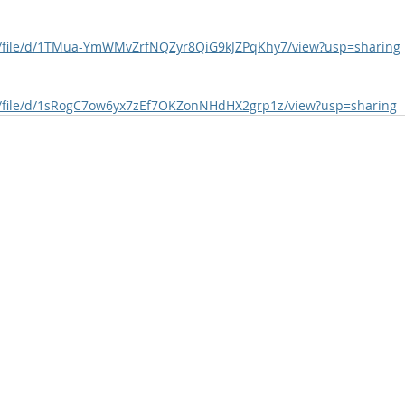
om/file/d/1TMua-YmWMvZrfNQZyr8QiG9kJZPqKhy7/view?usp=sharing
om/file/d/1sRogC7ow6yx7zEf7OKZonNHdHX2grp1z/view?usp=sharing