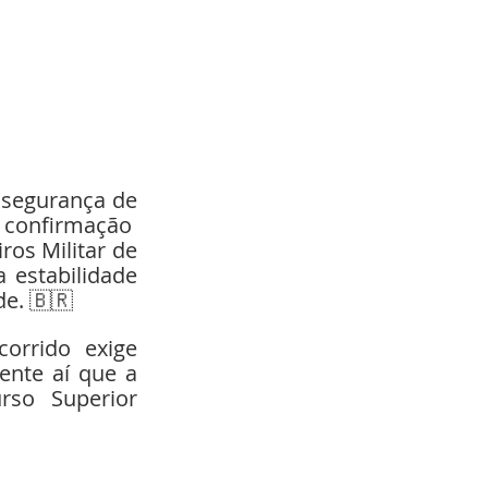
 confirmação 
os Militar de 
estabilidade 
de. 🇧🇷
ente aí que a 
so Superior 