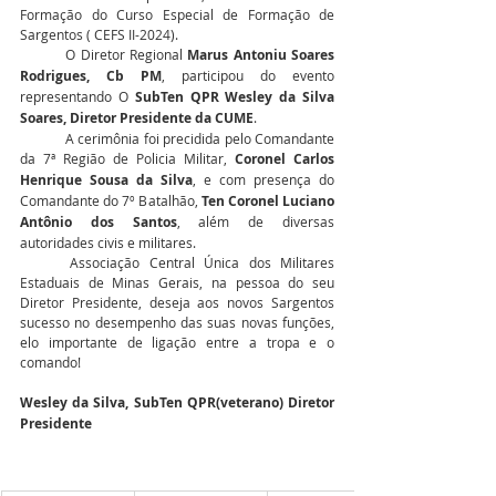
Formação do Curso Especial de Formação de 
Sargentos ( CEFS II-2024).
	O Diretor Regional 
Marus Antoniu Soares 
Rodrigues, Cb PM
, participou do evento 
representando O 
SubTen QPR Wesley da Silva 
Soares, Diretor Presidente da CUME
.
	A cerimônia foi precidida pelo Comandante 
da 7ª Região de Policia Militar, 
Coronel Carlos 
Henrique Sousa da Silva
, e com presença do 
Comandante do 7º Batalhão, 
Ten Coronel Luciano 
Antônio dos Santos
, além de diversas 
autoridades civis e militares.
	Associação Central Única dos Militares 
Estaduais de Minas Gerais, na pessoa do seu 
Diretor Presidente, deseja aos novos Sargentos 
sucesso no desempenho das suas novas funções, 
elo importante de ligação entre a tropa e o 
comando!
Wesley da Silva, SubTen QPR(veterano) Diretor 
Presidente