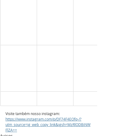
Visite também nosso instagram:
https://www.instagram.com/p/DF74F4EOfq-/?
utm_source=ig_web_copy_link&igsh=MzRlODBiNW
FlZA==
Avisos