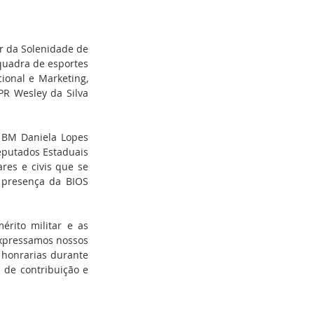
r da Solenidade de 
quadra de esportes 
onal e Marketing, 
R Wesley da Silva 
 BM Daniela Lopes 
eputados Estaduais 
res e civis que se 
 presença da BIOS 
rito militar e as 
Expressamos nossos 
 honrarias durante 
de contribuição e 