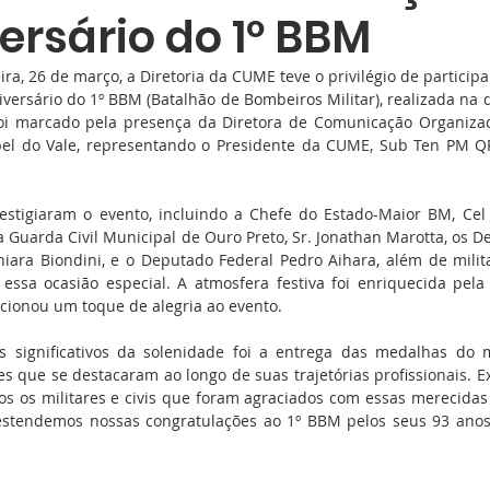
ersário do 1º BBM
ra, 26 de março, a Diretoria da CUME teve o privilégio de participa
ersário do 1º BBM (Batalhão de Bombeiros Militar), realizada na 
oi marcado pela presença da Diretora de Comunicação Organizaci
el do Vale, representando o Presidente da CUME, Sub Ten PM QP
estigiaram o evento, incluindo a Chefe do Estado-Maior BM, Cel
 Guarda Civil Municipal de Ouro Preto, Sr. Jonathan Marotta, os D
iara Biondini, e o Deputado Federal Pedro Aihara, além de milita
essa ocasião especial. A atmosfera festiva foi enriquecida pela
cionou um toque de alegria ao evento.
ignificativos da solenidade foi a entrega das medalhas do mé
s que se destacaram ao longo de suas trajetórias profissionais. 
os os militares e civis que foram agraciados com essas merecidas
stendemos nossas congratulações ao 1º BBM pelos seus 93 anos 