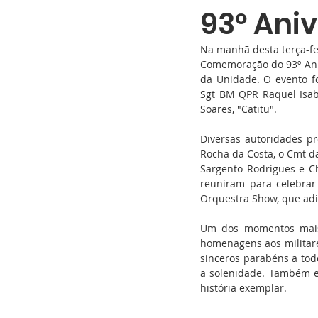
93º Aniv
Na manhã desta terça-fei
Comemoração do 93º Aniv
da Unidade. O evento f
Sgt BM QPR Raquel Isab
Soares, "Catitu".
Diversas autoridades pr
Rocha da Costa, o Cmt da
Sargento Rodrigues e Ch
reuniram para celebrar 
Orquestra Show, que adi
Um dos momentos mais s
homenagens aos militare
sinceros parabéns a tod
a solenidade. Também e
história exemplar.