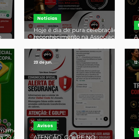
Notícias
Hoje é dia de pura celebração e
o
reconhecimento na Associação
A
ciado
CUME! 🎉
s
23 de jun.
12
Avisos
ormamos
a 29 de
ATENÇÃO, GOLPE NO