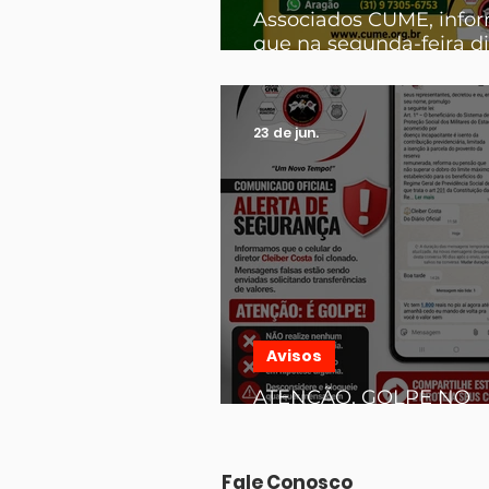
Associados CUME, inf
que na segunda-feira di
junho horário de
funcionamento será de 
12:00
23 de jun.
Avisos
ATENÇÃO, GOLPE NO
WHATSAPP, FIQUEM AT
Fale Conosco