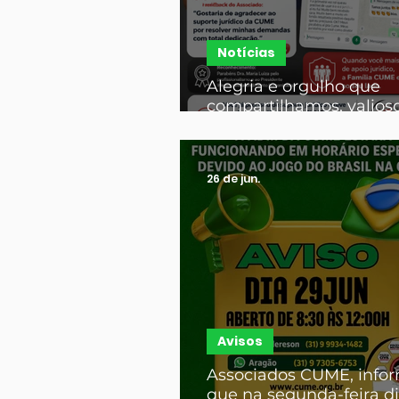
Notícias
Alegria e orgulho que
compartilhamos, valios
feedback do nosso asso
Milton
26 de jun.
Avisos
Associados CUME, inf
que na segunda-feira di