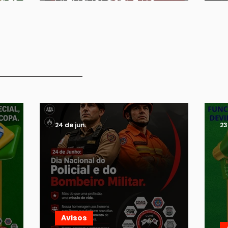
WHATSAPP, FIQUEM ATENTOS!
A
8:30 às
Ver todas as notícias
24 de jun.
23
Avisos