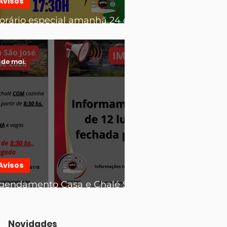
Avisos
orário especial amanhã 24 de
unho jogo Brasil x Escócia
 de mai.
Avisos
gendamento Casa e Chalé São
osé da Serra
Novidades