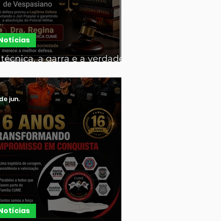
Notícias
 técnica, a garra e a verdade
empre prevalecem! ⚖️
 de jun.
Notícias