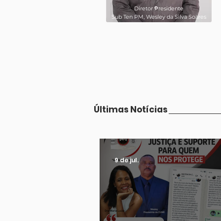
Diretor Presidente
Sub Ten PM, Wesley da Silva Soares
Últimas Notícias
9 de jul.