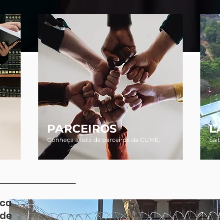
PARCEIROS
L
Conheça a lista de parceiros da CUME.
Sai
ica
 de