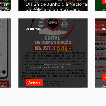
ormamos
Dia 24 de Junho dia Nacional
a 29 de
do Policial e do Bombeiro
H
Militar
j
8:30 às
29 de mai.
25
Avisos
A
ENTOS!
ATENÇÃO, AVISO IMPORTANTE
J