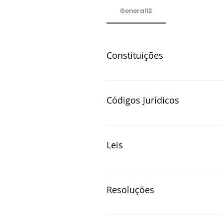
General12
Constituições
CONSTITUIÇÃO ESTADUAL MG
Códigos Jurídicos
CODIGO PROCESSO PENAL MILI
Leis
LEI 15301.2004 INSTITUI CARR
DEFINE CRIMES DE TORTURA
Resoluções
RESOLUÇÃO 4.285-2013 REGU