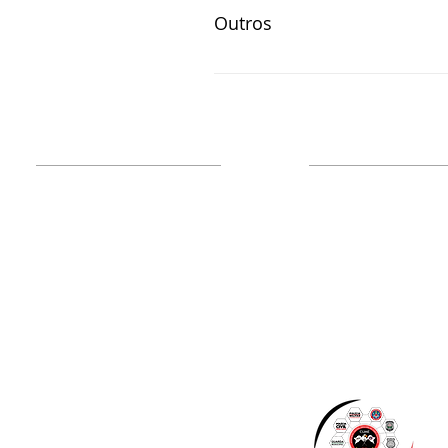
DE TRABALHO NA PMMG
Outros
RUIPM SEPARATA DO BGPM Nº 9
MILITARES DECLARAÇÃO UNIVE
Administração
Institucional
Nossa Entidade
Associe-se!
Mensagem do Presi
Atualização Cadastral
Diretoria
Inclusão/Exclusão de
Organograma
dependentes
Política de Privacida
Emissão de Carteirinha
Hotel de Trânsito