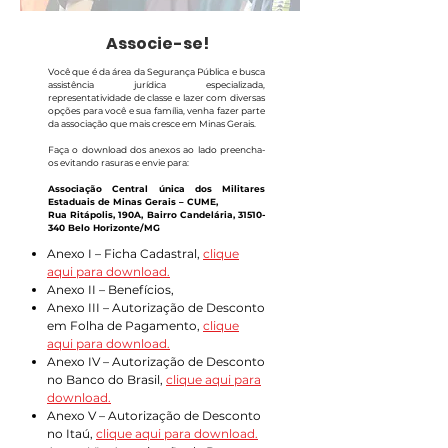
Associe-se!
Você que é da área da Segurança Pública e busca
assistência jurídica especializada,
representatividade de classe e lazer com diversas
opções para você e sua família, venha fazer parte
da associação que mais cresce em Minas Gerais.
Faça o download dos anexos ao lado preencha-
os evitando rasuras e envie para:
Associação Central única dos Militares
Estaduais de Minas Gerais – CUME,
Rua Ritápolis, 190A, Bairro Candelária,
31510-
340
Belo Horizonte/MG
Anexo I – Ficha Cadastral,
clique
aqui para download.
Anexo II – Benefícios,
Anexo III – Autorização de Desconto
em Folha de Pagamento,
clique
aqui para download.
Anexo IV – Autorização de Desconto
no Banco do Brasil,
clique aqui para
download.
Anexo V – Autorização de Desconto
no Itaú,
clique aqui para download.