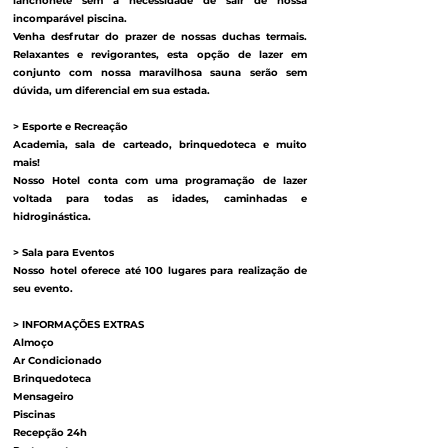
lanchonete sem a necessidade de sair de nossa
incomparável piscina.
Venha desfrutar do prazer de nossas duchas termais.
Relaxantes e revigorantes, esta opção de lazer em
conjunto com nossa maravilhosa sauna serão sem
dúvida, um diferencial em sua estada.
> Esporte e Recreação
Academia, sala de carteado, brinquedoteca e muito
mais!
Nosso Hotel conta com uma programação de lazer
voltada para todas as idades, caminhadas e
hidroginástica.
> Sala para Eventos
Nosso hotel oferece até 100 lugares para realização de
seu evento.
> INFORMAÇÕES EXTRAS
Almoço
Ar Condicionado
Brinquedoteca
Mensageiro
Piscinas
Recepção 24h