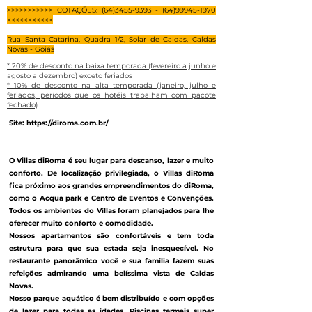
>>>>>>>>>>> COTAÇÕES:
(64)3455-9393 - (64)99945
-1970
<<<<<<<<<<<
Rua Santa Catarina, Quadra 1/2, Solar de Caldas, Caldas
Novas - Goiás
* 20% de desconto na baixa temporada (fevereiro a junho e
agosto a dezembro) exceto feriados
* 10% de desconto na alta temporada (janeiro, julho e
feriados, períodos que os hotéis trabalham com pacote
fechado)
Site:
https://diroma.com.br/
O Villas diRoma é seu lugar para descanso, lazer e muito
conforto. De localização privilegiada, o Villas diRoma
fica próximo aos grandes empreendimentos do diRoma,
como o Acqua park e Centro de Eventos e Convenções.
Todos os ambientes do Villas foram planejados para lhe
oferecer muito conforto e comodidade.
Nossos apartamentos são confortáveis e tem toda
estrutura para que sua estada seja inesquecível. No
restaurante panorâmico você e sua família fazem suas
refeições admirando uma belíssima vista de Caldas
Novas.
Nosso parque aquático é bem distribuído e com opções
de lazer para todas as idades. Piscinas termais super