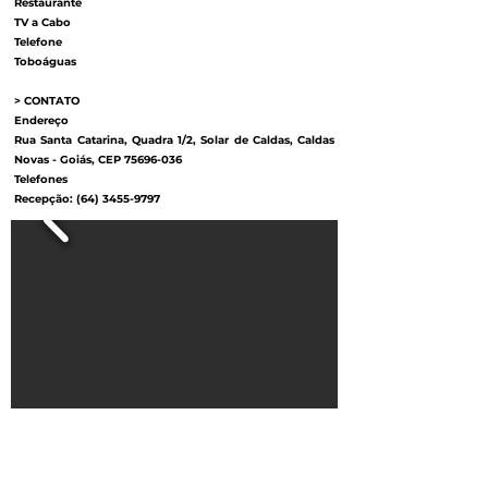
Restaurante
TV a Cabo
Telefone
Toboáguas
> CONTATO
Endereço
Rua Santa Catarina, Quadra 1/2, Solar de Caldas, Caldas
Novas - Goiás, CEP
75696-036
Telefones
Recepção:
(64) 3455-9797
Institucional