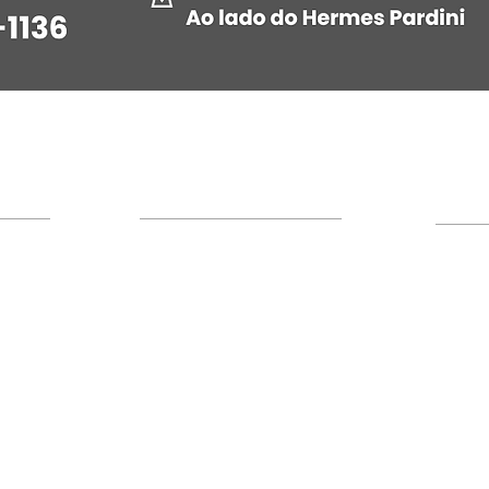
Jurídico
Plantão Jurídico
Clubes
dente
Sobre o Plantão Jurídico
Cartei
Legislação Militar
Área 
Advogados Regionais
Hotéis
de
Equipe Jurídica
Recant
Notícias do Jurídico