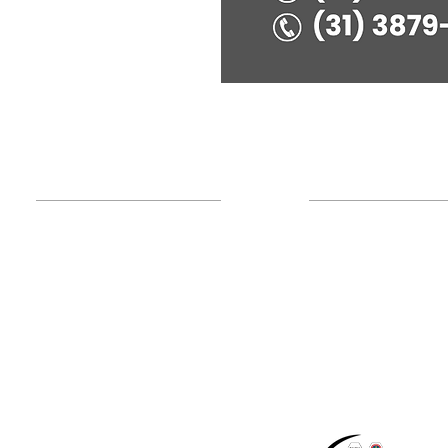
Administração
Institucional
Nossa Entidade
Associe-se!
Mensagem do Presi
Atualização Cadastral
Diretoria
Inclusão/Exclusão de
Organograma
dependentes
Política de Privacida
Emissão de Carteirinha
Hotel de Trânsito