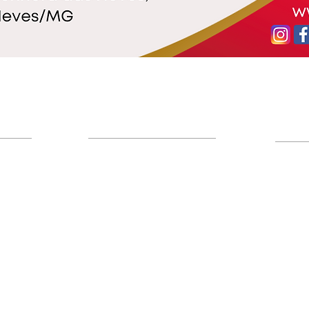
Jurídico
Plantão Jurídico
Clubes
dente
Sobre o Plantão Jurídico
Cartei
Legislação Militar
Área 
Advogados Regionais
Hotéis
de
Equipe Jurídica
Recant
Notícias do Jurídico