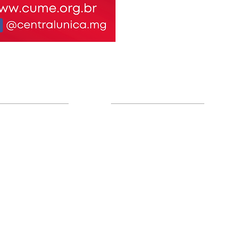
Social
Parceiros da Cume
rinha
de Camping CUME
 e Pousadas
o da CUME I