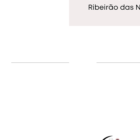
Administração
Institucional
Nossa Entidade
Associe-se!
Mensagem do Presi
Atualização Cadastral
Diretoria
Inclusão/Exclusão de
Organograma
dependentes
Política de Privacida
Emissão de Carteirinha
Hotel de Trânsito