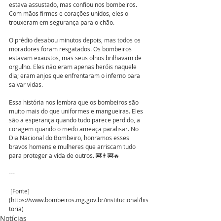
estava assustado, mas confiou nos bombeiros. 
Com mãos firmes e corações unidos, eles o 
trouxeram em segurança para o chão.
O prédio desabou minutos depois, mas todos os 
moradores foram resgatados. Os bombeiros 
estavam exaustos, mas seus olhos brilhavam de 
orgulho. Eles não eram apenas heróis naquele 
dia; eram anjos que enfrentaram o inferno para 
salvar vidas.
Essa história nos lembra que os bombeiros são 
muito mais do que uniformes e mangueiras. Eles 
são a esperança quando tudo parece perdido, a 
coragem quando o medo ameaça paralisar. No 
Dia Nacional do Bombeiro, honramos esses 
bravos homens e mulheres que arriscam tudo 
para proteger a vida de outros. 🚒👨‍🚒🔥
---
 [Fonte]
(https://www.bombeiros.mg.gov.br/institucional/his
toria)
Notícias